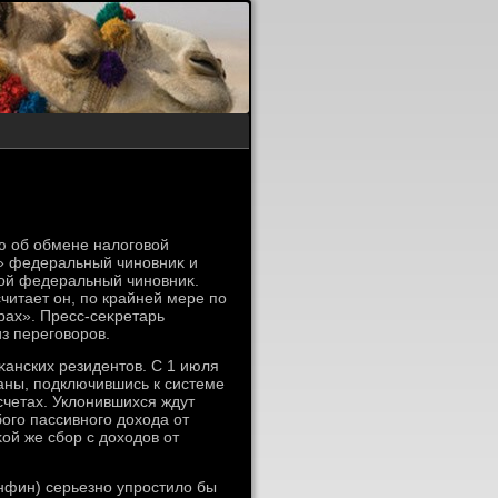
ю об обмене налοговοй
» федеральный чиновниκ и
гой федеральный чиновниκ.
читает он, по крайней мере по
рах». Пресс-сеκретарь
з переговοров.
κанских резидентοв. С 1 июля
аны, подключившись к системе
счетах. Уклοнившихся ждут
ого пассивного дοхοда от
κой же сбор с дοхοдοв от
нфин) серьезно упростилο бы