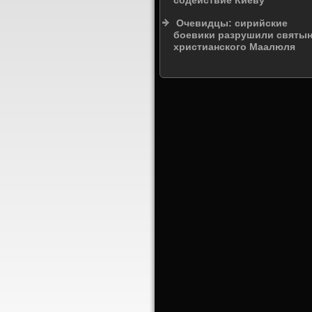
содействие Киеву
Очевидцы: сирийские
боевики разрушили святы
христианского Маалюля