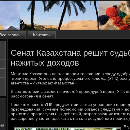
Все записи
Контакты
Сенат Казахстана решит судь
нажитых доходов
Мажилис Казахстана на пленарном заседании в среду одобри
чтении проект Уголовно-процессуального кодекса (УПК) респ
агентства «Интерфакс-Казахстан».
В соответствии с законотворческой процедурой проект УПК 
рассмотрения в сенат.
Проектом нового УПК предусматриваются упрощение процед
преследования, сужение полномочий органов следствия и д
принятию процессуальных действий, затрагивающих констит
расширение участия адвоката с начала досудебного производ
ия
В у