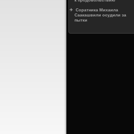
к продовольствию
Соратника Михаила
Саакашвили осудили за
пытки