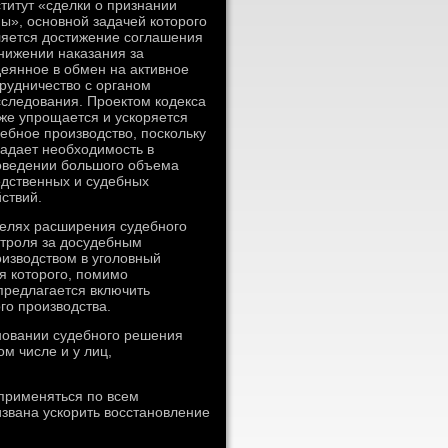
титут «сделки о признании
ы», основной задачей которого
ляется достижение соглашения
нижении наказания за
еянное в обмен на активное
рудничество с органом
сследования. Проектом кодекса
же упрощается и ускоряется
ебное производство, поскольку
адает необходимость в
оведении большого объема
едственных и судебных
ствий.
целях расширения судебного
нтроля за досудебным
изводством в уголовный
ия которого, помимо
предлагается включить
го производства.
новании судебного решения
ом числе и у лиц,
применяться по всем
извана ускорить восстановление