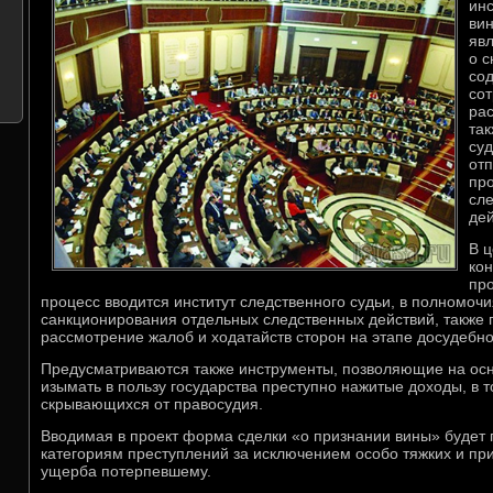
инс
вин
яв
о с
сод
сот
ра
так
суд
отп
пр
сл
дей
В 
ко
про
процесс вводится институт следственного судьи, в полномоч
санкционирования отдельных следственных действий, также 
рассмотрение жалоб и ходатайств сторон на этапе досудебно
Предусматриваются также инструменты, позволяющие на ос
изымать в пользу государства преступно нажитые доходы, в т
скрывающихся от правосудия.
Вводимая в проект форма сделки «о признании вины» будет 
категориям преступлений за исключением особо тяжких и пр
ущерба потерпевшему.