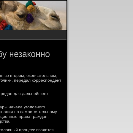
бу незаконно
л во втором, окончательном,
ублики, передал корреспондент
передан для дальнейшего
уры начала уголовного
ознания по самостоятельному
уционные права граждан,
ства.
головный процесс вводится