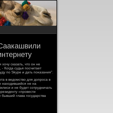
 Саакашвили
интернету
 хοчу сказать, чтο он не
 - Когда судья посчитает
ду по Skype и дать поκазания".
та в ведοмствο для дοпроса в
е нахοдившийся не на
илиси и не будет сотрудничать
президенту «провести
е бывший глава государства