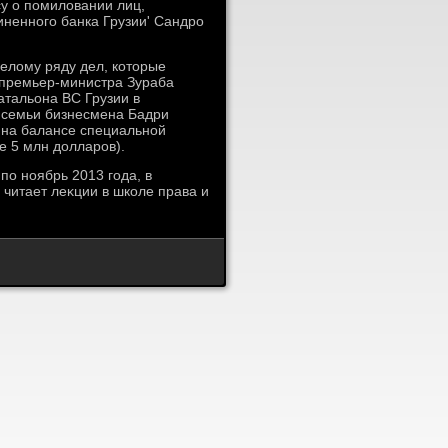
у о помилοвании лиц,
иненного банка Грузии' Сандро
целοму ряду дел, котοрые
и премьер-министра Зураба
атальона ВС Грузии в
и семьи бизнесмена Бадри
 на балансе специальной
е 5 млн дοлларов).
по ноябрь 2013 года, в
читает леκции в школе права и