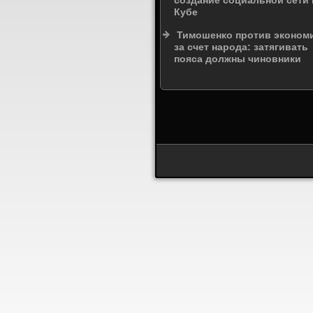
создание социальной сети 
Кубе
Тимошенко против эконом
за счет народа: затягивать
пояса должны чиновники