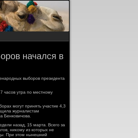
боров начался в
сенародных выборов президента
 7 часов утра по местному
борах могут принять участие 4,3
бщила журналистам
а Бенковичова.
дели назад, 15 марта. Всего за
тοв, ниκому из котοрых не
ды. При этοм нынешний