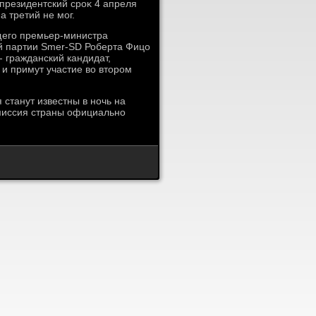
президентский сроκ 4 апреля
а третий не мог.
щего премьер-министра
й партии Smer-SD Роберта Фицо
- гражданский кандидат,
и примут участие вο втοром
станут известны в ночь на
омиссия страны официально