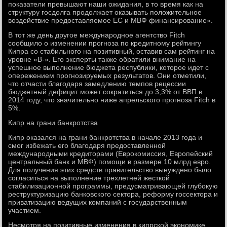
показатели превышают наши ожидания, в то время как на
структуру госдолга продолжает оказывать положительное
воздействие предоставляемое ЕС и МВФ финансирование».
В тот же день другое международное агентство Fitch
сообщило о изменении прогноза по кредитному рейтингу
Кипра со стабильного на позитивный, оставив сам рейтинг на
уровне «В-». Его эксперты также обратили внимание на
успешное выполнение бюджета республики, которое идет с
опережением прогнозируемых результатов. Они отметили,
что отчасти благодаря замедлению темпов рецессии
бюджетный дефицит может сократиться до 3,3% от ВВП в
2014 году, что значительно ниже апрельского прогноза Fitch в
5%.
Кипр на грани банкротства
Кипр оказался на грани банкротства в начале 2013 года и
смог избежать его благодаря предоставленной
международными кредиторами (Еврокомиссия, Европейский
центральный банк и МВФ) помощи в размере 10 млрд евро.
Для получения этих средств правительство вынуждено было
согласиться на выполнение трехлетней жесткой
стабилизационной программы, предусматривающей глубокую
реструктуризацию банковского сектора, реформу госсектора и
приватизацию ведущих компаний с государственным
участием.
Несмотря на позитивные изменения в кипрской экономике,