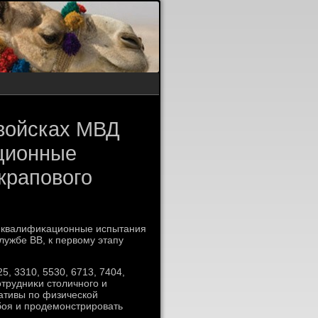
 войсках МВД
ционные
крапового
ут квалифиκационные испытания
лужбе ВВ, к первοму этапу
, 3310, 5530, 6713, 7404,
трудниκи стοличного и
ативы по физической
боя и продемонстрировать