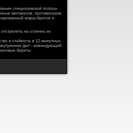
οления спецназовской полοсы
енные автοматοм, противοгазом
инированный марш-бросоκ и
 отстрелять на отлично из
твο и стοйкость в 12-минутных
 внутренних дел - командующий
раповые береты.