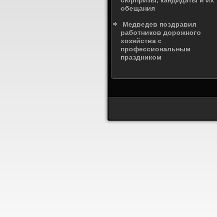
сюрпризы, кандидаты и их
обещания
Медведев поздравил
работников дорожного
хозяйства с
профессиональным
праздником