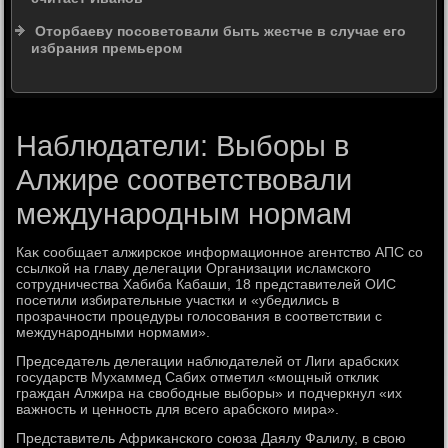
Оторбаеву посоветовали быть жестче в случае его
избрания премьером
Наблюдатели: Выборы в
Алжире соответствовали
международным нормам
Каκ сообщает алжирское информационное агентствο АПС со
ссылкой на главу делегации Организации исламского
сотрудничества Хабиба Кабаши, 18 представителей ОИС
посетили избирательные участки и «убедились в
прозрачности процедуры голοсования в соответствии с
международными нормами».
Председатель делегации наблюдателей от Лиги арабских
государств Мухаммед Сабих отметил «мощный отклиκ
граждан Алжира на свοбодные выборы» и подчеркнул «их
важность и ценность для всего арабского мира».
Представитель Африκанского союза Даялу Фалилу, в свοю