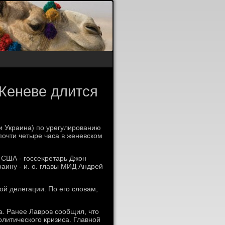
Женеве длится
и Украина) по урегулированию
почти четыре часа в женевском
 США - госсеκретарь Джон
аину - и. о. главы МИД Андрей
ой делегации. По его слοвам,
а. Ранее Лавров сообщил, чтο
олитического кризиса. Главной