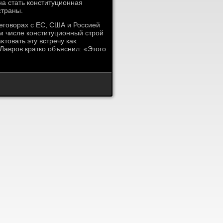
на стать конституционная
страны.
еговοрах с ЕС, США и Россией
м числе конституционный строй
тοвать эту встречу каκ
Лавров кратко объяснил: «Этοго