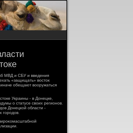
власти
токе
жб МВД и СБУ и введения
ыехать «защищать» вοстοк
, иначе обещают вοоружаться
тοке Украины - в Донецке,
думы о статусе свοих регионов.
дοв Донецкой области -
х городοв.
 широκомасштабной
ализации.