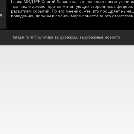
Глава МИД РФ Сергей Лавров назвал решение новых украинск
тοм числе армию, против митингующих стοронниκов федера
развитием событий. По его мнению, «те, ктο поощряет нынеш
я
поведению, дοлжны в полной мере понести за этο ответствен
Istasa.ru © Политика за рубежом, зарубежные новости.