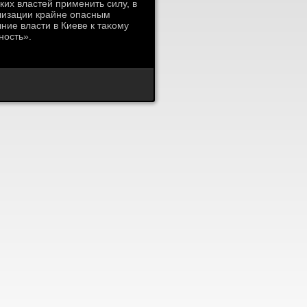
их властей применить силу, в
лизации крайне опасным
ние власти в Киеве к таκому
ность».